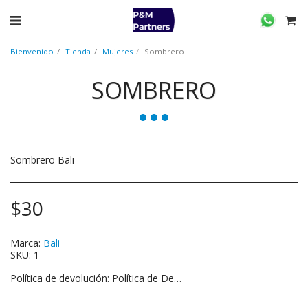
Bienvenido
Tienda
Mujeres
Sombrero
SOMBRERO
Sombrero Bali
$
30
Marca:
Bali
SKU:
1
Política de devolución:
Política de Devoluciones 1. Condiciones Generales: Los productos pueden ser devueltos dentro de los 05 días posteriores a la compra. El artículo debe estar en su estado original, sin usar y en su empaque original. Es necesario presentar el recibo o comprobante de compra. 2. Productos Exentos: Artículos en oferta o con descuento no son elegibles para devolución. Productos de Joyeria, higiene personal y ropa interior no pueden ser devueltos por razones de salud y seguridad. 3. Procedimiento de Devolución: Contacta a nuestro servicio al cliente a través de [correo electrónico/ teléfono] para iniciar el proceso de devolución. Empaca el artículo de manera segura y envíalo a la dirección proporcionada por nuestro equipo de soporte. Una vez recibido y revisado el artículo, te notificaremos sobre la aprobación o rechazo de tu devolución. 4. Reembolsos: Si tu devolución es aprobada, se procesará el reembolso a tu método de pago original dentro de los 7 días hábiles. Los costos de envío no son reembolsables. 5. Cambios: Solo reemplazamos artículos si están defectuosos o dañados. Si necesitas cambiarlo por el mismo artículo, contáctanos a [correo electrónico/ teléfono]. 6. Envío de Devoluciones: Serás responsable de pagar tus propios costos de envío para devolver tu artículo. Si recibes un reembolso, el costo del envío de devolución se deducirá de tu reembolso.